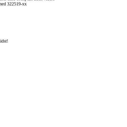
r med 322519-xx
idst!