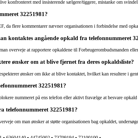
live konfronteret med insisterende sælgere/tiggere, mistanke om svindel
nummeret 32251981?
, da flere kommentarer nævner organisationen i forbindelse med opka
er kan kontaktes angående opkald fra telefonnummeret 
 overveje at rapportere opkaldene til Forbrugerombudsmanden eller til 
ere ønsker om at blive fjernet fra deres opkaldsliste?
ekterer ønsker om ikke at blive kontaktet, hvilket kan resultere i gentag
telefonnummeret 32251981?
okere nummeret på ens telefon eller aktivt fravælge at besvare opkald
fra telefonnummeret 32251981?
rveje om man ønsker at støtte organisationen bag opkaldet, undersøge 
1
•
63604140
•
44745002
•
73709194
•
72100100
•