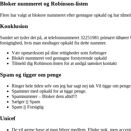
Bloker nummeret og Robinson-listen
Flere har valgt at blokere nummeret efter gentagne opkald og har tilmeld
Konklusion
Samlet set tyder det på, at telefonnummeret 32251981 primært tilhører 
forsigtighed, hvis man modtager opkald fra dette nummer.
Vær opmærksom på dine rettigheder som forbruger
Blokér nummeret ved gentagne forstyrrende opkald
Tilmeld dig Robinson-listen for at undgå uønsket kontakt
Spam og tigger om penge
Ringer hele tiden selv om jeg har sagt nej tak Vil tigge om penge
Spammer med opkald for at tigge penge.
Spamnummer – Bloker dem altid!!!
Sælger ||| Spam
Spam ||| Forsigtig
Unicef
De vil gerne have at man bliver medlem. Flinke nok, men accepte