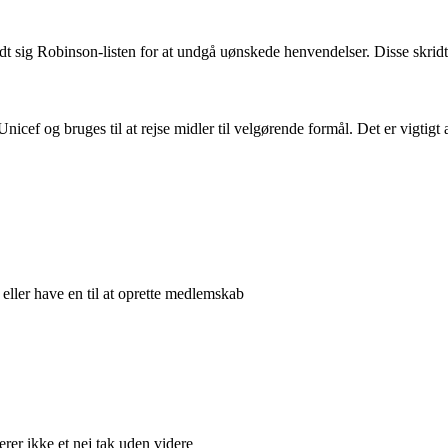
t sig Robinson-listen for at undgå uønskede henvendelser. Disse skridt k
Unicef og bruges til at rejse midler til velgørende formål. Det er vigt
 eller have en til at oprette medlemskab
rer ikke et nej tak uden videre