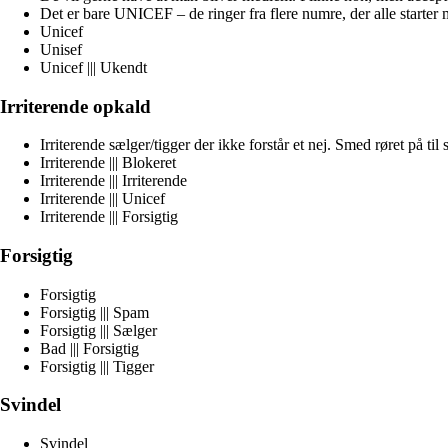
Det er bare UNICEF – de ringer fra flere numre, der alle starte
Unicef
Unisef
Unicef ||| Ukendt
Irriterende opkald
Irriterende sælger/tigger der ikke forstår et nej. Smed røret på til s
Irriterende ||| Blokeret
Irriterende ||| Irriterende
Irriterende ||| Unicef
Irriterende ||| Forsigtig
Forsigtig
Forsigtig
Forsigtig ||| Spam
Forsigtig ||| Sælger
Bad ||| Forsigtig
Forsigtig ||| Tigger
Svindel
Svindel