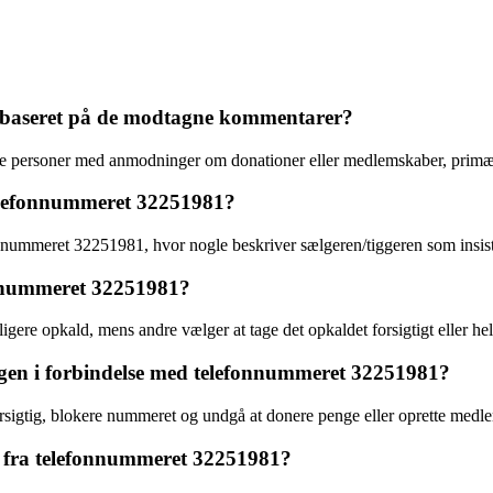
, baseret på de modtagne kommentarer?
e personer med anmodninger om donationer eller medlemskaber, primært
telefonnummeret 32251981?
onnummeret 32251981, hvor nogle beskriver sælgeren/tiggeren som insist
fonnummeret 32251981?
re opkald, mens andre vælger at tage det opkaldet forsigtigt eller helt
r igen i forbindelse med telefonnummeret 32251981?
igtig, blokere nummeret og undgå at donere penge eller oprette medle
d fra telefonnummeret 32251981?