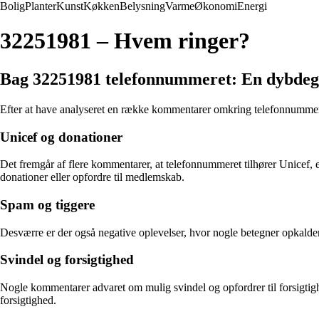
Bolig
Planter
Kunst
Køkken
Belysning
Varme
Økonomi
Energi
32251981 – Hvem ringer?
Bag 32251981 telefonnummeret: En dybdeg
Efter at have analyseret en række kommentarer omkring telefonnummeret
Unicef og donationer
Det fremgår af flere kommentarer, at telefonnummeret tilhører Unicef, e
donationer eller opfordre til medlemskab.
Spam og tiggere
Desværre er der også negative oplevelser, hvor nogle betegner opkalden
Svindel og forsigtighed
Nogle kommentarer advaret om mulig svindel og opfordrer til forsigtig
forsigtighed.