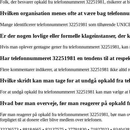
Folk, der besvarer opkald fra telefonnummeret 32251981, risikerer at b
Hvilken organisation menes ofte at være bag telefon
Mange identificerer telefonnummeret 32251981 som tilhørende UNICEF
Er der nogen lovlige eller formelle klageinstanser, d
Hvis man oplever gentagne gener fra telefonnummeret 32251981, kan man
Har telefonnummeret 32251981 en tendens til at respekt
Flere kommentarer indikerer, at telefonnummeret 32251981 ikke altid resp
Hvilke skridt kan man tage for at undgå opkald fra 
For at undgå opkald fra telefonnummeret 32251981 kan man vælge at bl
Hvad bør man overveje, før man reagerer på opkald 
Før man reagerer på opkald fra telefonnummeret 32251981, bør man ove
forpligtet til at donere eller blive medlem over telefonen.
32226573
•
88184665
•
82137575
•
27791830
•
71927023
•
9340438