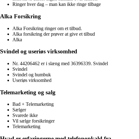
Ringer hver dag – man kan ikke ringe tilbage
Alka Forsikring
Alka Forsikring ringer om et tilbud.
Alka forsikring der prøver at give et tilbud
Alka
Svindel og useriøs virksomhed
Nr. 44206462 er i slæng med 36396339. Svindel
Svindel
Svindel og humbuk
Useriøs virksomhed
Telemarketing og salg
Bad + Telemarketing
Sælger
Svarede ikke
Vil sælge forsikringer
Telemarketing
Hvad er erfaringerne med telefonopkald fra