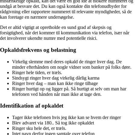
mistænkelige opkald, kan det være en god ide at blokere nummeret og
undgå at besvare det. Du kan også kontakte din telefonudbyder for
rådgivning eller rapportere nummeret til relevante myndigheder, så de
kan foretage en nærmere undersøgelse.
Det er altid vigtigt at opretholde en sund grad af skepsis og
forsigtighed, når det kommer til kommunikation via telefon, især når
det involverer ukendte numre med potentielle risici.
Opkaldsfrekvens og belastning
Virkelig slemme med deres opkald de ringer hver dag. De
minder efterhånden om nogle vidner som banker på folks døre.
Ringer hele tiden, er træls.
Sindsygt ringer hver dag virkelig dårlig karma
Ringer hver dag – man kan ikke ringe tilbage
Ringer hurtigt op og ligger på. Så hurtigt at selv om man har
telefonen ved hånden når man ikke at tage den.
Identifikation af opkaldet
Tager ikke telefonen hvis jeg ikke kan se hvem der ringer
Blev advaret via 180.. Så tog ikke opkaldet
Ringer sku hele det, er træls.
Intet navn derfor ingen samtale over telefon