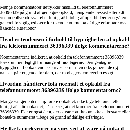
Mange kommentatorer udtrykker mistillid til telefonnummeret
36396339 på grund af gentagne opkald, manglende besked efterladt
ved udeblivende svar eller hurtig afslutning af opkald. Der er også en
generel forsigtighed over for ukendte numre og dårlige erfaringer med
lignende situationer.
Hvad er tendensen i forhold til hyppigheden af opkald
fra telefonnummeret 36396339 ifølge kommentarerne?
Kommentarerne indikerer, at opkald fra telefonnummeret 36396339
forekommer dagligt for mange af modtagerne. Den gentagne
hyppighed af opkaldene beskrives som irriterende, generende og
næsten påtrængende for dem, der modtager dem regelmæssigt.
Hvordan håndterer folk normalt et opkald fra
telefonnummeret 36396339 ifølge kommentarerne?
Mange vælger enten at ignorere opkaldet, ikke tage telefonen eller
hurtigt afslutte opkaldet, når de ser, at det kommer fra telefonnummeret
36396339. Der er også dem, der advarer andre om ikke at besvare eller
kontakte nummeret tilbage på grund af dårlige erfaringer.
Hvilke konsekvenser nævnes ved at svare på opkald