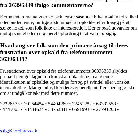
fra 36396339 ifølge kommentarerne?
Kommentarerne nævner konsekvenser såsom at blive mødt med stilhed
i den anden ende, hurtige afslutninger af opkaldet eller forsøg på at
sælge noget, som folk ikke er interesserede i. Der er også advarsler om
mulig svindel eller en generel opfordring til at være forsigtig.
Hvad angiver folk som den primære årsag til deres
frustration over opkald fra telefonnummeret
36396339?
Frustrationen over opkald fra telefonnummeret 36396339 skyldes
primært den gentagne forekomst af opkaldene, manglende
identifikation af opkaldet og mulige forsøg på svindel eller uønsket
telemarketing. Mange udtrykker deres generelle utilfredshed og ønske
om at undgå kontakt med dette nummer.
32226573
•
30154484
•
54404260
•
72451282
•
63382558
•
44745003
•
78734624
•
33753341
•
65919935
•
27791263
•
salg@nordpress.dk