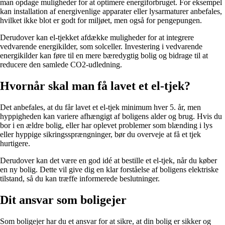
man opdage muligheder for at optimere energiforbruget. For eksempel
kan installation af energivenlige apparater eller lysarmaturer anbefales,
hvilket ikke blot er godt for miljøet, men også for pengepungen.
Derudover kan el-tjekket afdække muligheder for at integrere
vedvarende energikilder, som solceller. Investering i vedvarende
energikilder kan føre til en mere bæredygtig bolig og bidrage til at
reducere den samlede CO2-udledning.
Hvornår skal man få lavet et el-tjek?
Det anbefales, at du får lavet et el-tjek minimum hver 5. år, men
hyppigheden kan variere afhængigt af boligens alder og brug. Hvis du
bor i en ældre bolig, eller har oplevet problemer som blænding i lys
eller hyppige sikringssprængninger, bør du overveje at få et tjek
hurtigere.
Derudover kan det være en god idé at bestille et el-tjek, når du køber
en ny bolig. Dette vil give dig en klar forståelse af boligens elektriske
tilstand, så du kan træffe informerede beslutninger.
Dit ansvar som boligejer
Som boligejer har du et ansvar for at sikre, at din bolig er sikker og