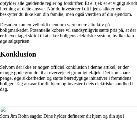
opfylder alle gældende regler og forskrifter. Et el-tjek er et vigtigt skridt
i retning af dette ansvar. Når du investerer i dit hjems sikkerhed,
beskytter du ikke kun din familie, men også værdien af din ejendom.
Desuden kan en velholdt ejendom være mere attraktiv på
boligmarkedet. Potentielle købere vil sandsynligvis sætte pris på, at der
er blevet taget skridt til at sikre boligens elektriske system, hvilket kan
øge salgsprisen.
Konklusion
Selvom der ikke er nogen officiel konklusion i denne artikel, er der
mange gode grunde til at overveje et grundigt el-tjek. Det kan spare
penge, øge sikkerheden og støtte bæredygtige initiativer i fremtidens
boliger. Tag ansvar for dit hjem og invester i dets elektriske sundhed i
dag.
Som Jim Rohn sagde: Dine hylder definerer dit hjem og din sjæl