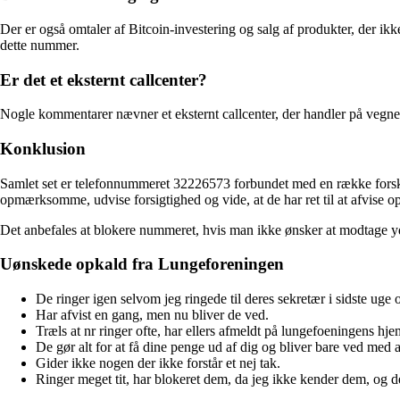
Der er også omtaler af Bitcoin-investering og salg af produkter, der ik
dette nummer.
Er det et eksternt callcenter?
Nogle kommentarer nævner et eksternt callcenter, der handler på vegne 
Konklusion
Samlet set er telefonnummeret 32226573 forbundet med en række forskel
opmærksomme, udvise forsigtighed og vide, at de har ret til at afvise o
Det anbefales at blokere nummeret, hvis man ikke ønsker at modtage yd
Uønskede opkald fra Lungeforeningen
De ringer igen selvom jeg ringede til deres sekretær i sidste uge o
Har afvist en gang, men nu bliver de ved.
Træls at nr ringer ofte, har ellers afmeldt på lungefoeningens hj
De gør alt for at få dine penge ud af dig og bliver bare ved med a
Gider ikke nogen der ikke forstår et nej tak.
Ringer meget tit, har blokeret dem, da jeg ikke kender dem, og de 