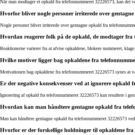
Når man modtager et opkald fra telefonnummeret 32226573, kan det vær
Hvorfor bliver nogle personer irriterede over gentag
Nogle personer bliver irriterede over gentagne opkald fra telefonnummeret
Hvordan reagerer folk på de opkald, de modtager fr
Reaktionerne varierer fra at afvise opkaldene, blokere nummeret, klag
Hvilke motiver ligger bag opkaldene fra telefonnumm
Motivationen bag opkaldene fra telefonnummeret 32226573 synes at væ
Er der negative konsekvenser ved at ignorere opkald
Ignorering af opkald fra telefonnummeret 32226573 kan resultere i genta
Hvordan kan man håndtere gentagne opkald fra tel
Man kan håndtere gentagne opkald fra telefonnummeret 32226573 ved at 
Hvorfor er der forskellige holdninger til opkaldene f