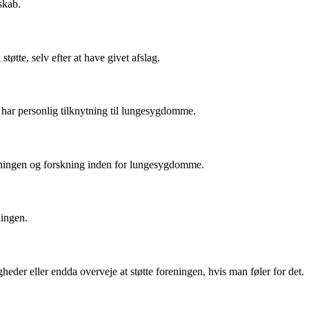
skab.
øtte, selv efter at have givet afslag.
 har personlig tilknytning til lungesygdomme.
eningen og forskning inden for lungesygdomme.
ningen.
er eller endda overveje at støtte foreningen, hvis man føler for det.