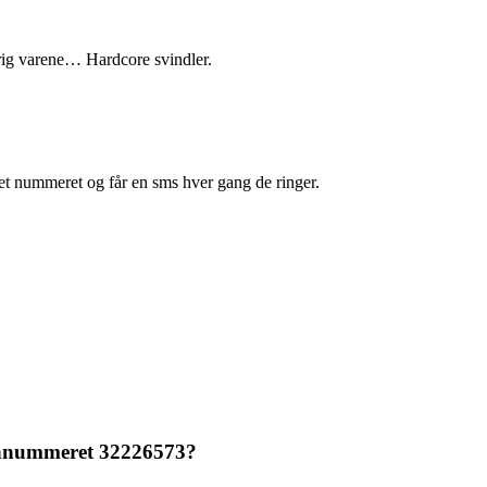
drig varene… Hardcore svindler.
ret nummeret og får en sms hver gang de ringer.
fonnummeret 32226573?