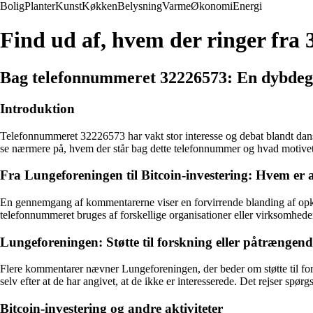
Bolig
Planter
Kunst
Køkken
Belysning
Varme
Økonomi
Energi
Find ud af, hvem der ringer fra
Bag telefonnummeret 32226573: En dybdeg
Introduktion
Telefonnummeret 32226573 har vakt stor interesse og debat blandt dans
se nærmere på, hvem der står bag dette telefonnummer og hvad motive
Fra Lungeforeningen til Bitcoin-investering: Hvem er 
En gennemgang af kommentarerne viser en forvirrende blanding af opkal
telefonnummeret bruges af forskellige organisationer eller virksomheder
Lungeforeningen: Støtte til forskning eller påtrængen
Flere kommentarer nævner Lungeforeningen, der beder om støtte til fors
selv efter at de har angivet, at de ikke er interesserede. Det rejser spø
Bitcoin-investering og andre aktiviteter