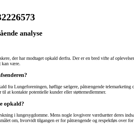
 32226573
ående analyse
kere, der har modtaget opkald derfra. Der er en bred vifte af oplevels
t kan være.
afsenderen?
d fra Lungeforeningen, høflige sælgere, påtrængende telemarketing og 
 til at kontakte potentielle kunder eller støttemedlemmer.
de opkald?
kning i lungesygdomme. Mens nogle lovgivere værdsætter deres indsats o
rgsmålet om, hvorvidt tilgangen er for påtrængende og respektløs over for