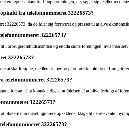
e en repræsentant fra Lungeforeningen, der søger støtte eller medlem
ne opkald fra telefonnummeret 32226573?
 32226573, da de føler sig forstyrret og presset til at give økonomisk st
a telefonnummeret 32226573?
e til Forbrugerombudsmanden og endda støtte foreningen, hvis man selv
eret 32226573?
re at skaffe støtte, medlemskaber og økonomiske bidrag til Lungefor
 fra telefonnummeret 32226573?
gne forsøg på at kontakte dig samt følelsen af at blive forfulgt af fore
efonnummeret 32226573?
blokere nummeret, ignorere opkaldene, klage til de relevante myndighed
ra telefonnummeret 32226573?