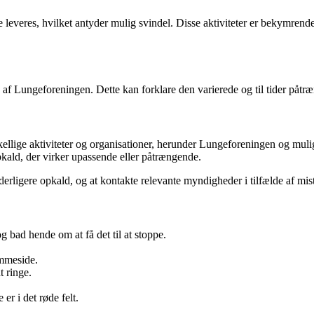
ke leveres, hvilket antyder mulig svindel. Disse aktiviteter er bekymren
af Lungeforeningen. Dette kan forklare den varierede og til tider påtræ
lige aktiviteter og organisationer, herunder Lungeforeningen og mulig
pkald, der virker upassende eller påtrængende.
erligere opkald, og at kontakte relevante myndigheder i tilfælde af mi
g bad hende om at få det til at stoppe.
emmeside.
t ringe.
er i det røde felt.