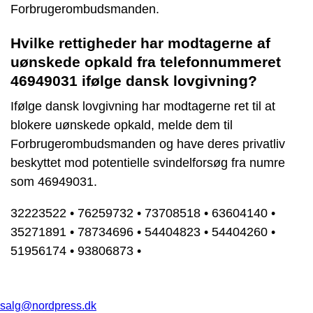
Forbrugerombudsmanden.
Hvilke rettigheder har modtagerne af
uønskede opkald fra telefonnummeret
46949031 ifølge dansk lovgivning?
Ifølge dansk lovgivning har modtagerne ret til at
blokere uønskede opkald, melde dem til
Forbrugerombudsmanden og have deres privatliv
beskyttet mod potentielle svindelforsøg fra numre
som 46949031.
32223522
•
76259732
•
73708518
•
63604140
•
35271891
•
78734696
•
54404823
•
54404260
•
51956174
•
93806873
•
salg@nordpress.dk