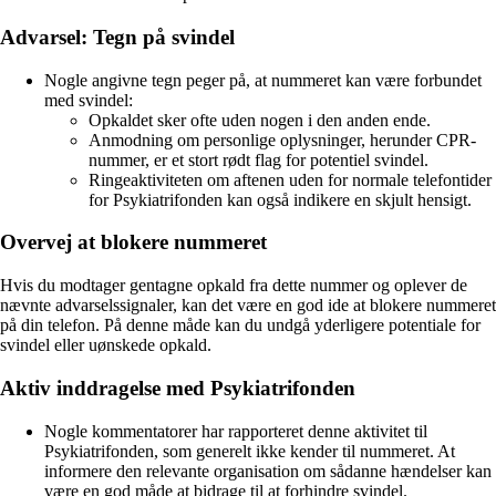
Advarsel: Tegn på svindel
Nogle angivne tegn peger på, at nummeret kan være forbundet
med svindel:
Opkaldet sker ofte uden nogen i den anden ende.
Anmodning om personlige oplysninger, herunder CPR-
nummer, er et stort rødt flag for potentiel svindel.
Ringeaktiviteten om aftenen uden for normale telefontider
for Psykiatrifonden kan også indikere en skjult hensigt.
Overvej at blokere nummeret
Hvis du modtager gentagne opkald fra dette nummer og oplever de
nævnte advarselssignaler, kan det være en god ide at blokere nummeret
på din telefon. På denne måde kan du undgå yderligere potentiale for
svindel eller uønskede opkald.
Aktiv inddragelse med Psykiatrifonden
Nogle kommentatorer har rapporteret denne aktivitet til
Psykiatrifonden, som generelt ikke kender til nummeret. At
informere den relevante organisation om sådanne hændelser kan
være en god måde at bidrage til at forhindre svindel.