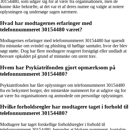
30154480, som udgav sig for at være fra organisationen, men de
kunne ikke bekræfte, at det var et af deres numre og valgte at notere
oplysningen og undersøge sagen nærmere.
Hvad har modtagernes erfaringer med
telefonnummeret 30154480 været?
Modtagernes erfaringer med telefonnummeret 30154480 har spændt
fra mistanke om svindel og phishing til høflige samtaler, hvor der blev
søgt støtte. Dog har flere modtagere reageret forsigtigt eller undladt at
besvare opkaldet på grund af mistanke om urent trav.
Hvem har Psykiatrifonden gjort opmærksom på
telefonnummeret 30154480?
Psykiatrifonden har fået oplysninger om telefonnummeret 30154480
fra en bekymret borger, der mistænkte nummeret for at udgive sig for
at være fra organisationen og anmodede om personlige oplysninger.
Hvilke forholdsregler har modtagere taget i forhold til
telefonnummeret 30154480?
Modtagere har taget forskellige forholdsregler i forhold til
telefonnummeret 30154480, herunder at blokere nummeret, kontakte