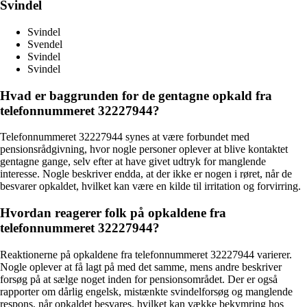
Svindel
Svindel
Svendel
Svindel
Svindel
Hvad er baggrunden for de gentagne opkald fra
telefonnummeret 32227944?
Telefonnummeret 32227944 synes at være forbundet med
pensionsrådgivning, hvor nogle personer oplever at blive kontaktet
gentagne gange, selv efter at have givet udtryk for manglende
interesse. Nogle beskriver endda, at der ikke er nogen i røret, når de
besvarer opkaldet, hvilket kan være en kilde til irritation og forvirring.
Hvordan reagerer folk på opkaldene fra
telefonnummeret 32227944?
Reaktionerne på opkaldene fra telefonnummeret 32227944 varierer.
Nogle oplever at få lagt på med det samme, mens andre beskriver
forsøg på at sælge noget inden for pensionsområdet. Der er også
rapporter om dårlig engelsk, mistænkte svindelforsøg og manglende
respons, når opkaldet besvares, hvilket kan vække bekymring hos