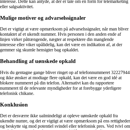
interesse. Dette kan antyde, at der er tale om en form for telemarketing
eller salgsaktivitet.
Mulige motiver og advarselssignaler
Det er vigtigt at være opmærksom på advarselssignaler, når man bliver
kontaktet af et ukendt nummer. Hvis personen i den anden ende af
linjen virker påtrængende, nægter at respektere din manglende
interesse eller viker upålidelig, kan det være en indikation af, at der
gemmer sig skumle hensigter bag opkaldet.
Behandling af uønskede opkald
Hvis du gentagne gange bliver ringet op af telefonnummeret 32227944
og ikke ønsker at modtage flere opkald, kan det være en god idé at
blokere nummeret på din telefon. Alternativt kan du rapportere
nummeret til de relevante myndigheder for at forebygge yderligere
telefonisk chikane.
Konklusion
Det er desværre ikke ualmindeligt at opleve uønskede opkald fra
ukendte numre, og det er vigtigt at være opmærksom på ens rettigheder
og beskytte sig mod potentiel svindel eller telefonisk pres. Ved tvivl om