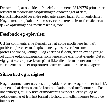
Det ser ud til, at opkaldene fra telefonnummeret 33189776 primært er
relateret til medlemskabsoplysninger, opdateringer af data,
forsikringsforhold og andre relevante emner inden for ingeniørfaget.
Nogle omtaler opkaldene som serviceorienterede, hvor formålet er at
tjekke oplysninger og medlemskabsglæde.
Feedback og oplevelser
Ud fra kommentarerne fremgår det, at nogle modtagere har haft
positive oplevelser med opkaldene og beskriver dem som
professionelle og venlige. Dog er der også dem, der oplever hyppige
og tidlige opkaldstidspunkter som generende eller forstyrrende. Det er
vigtigt at være opmærksom på, at ikke alle informationer om konto
eller medlemskab er uopfordrede eller relevante for alle modtagere.
Sikkerhed og ærlighed
Nogle kommentarer nævner, at opkaldene er reelle og kommer fra IDA
som en del af deres normale kommunikation med medlemmerne. Det
understreges, at IDA ikke er involveret i svindel eller snyd, og at
opkaldene har et legitimt formål i forhold til medlemmernes behov og
interesser.