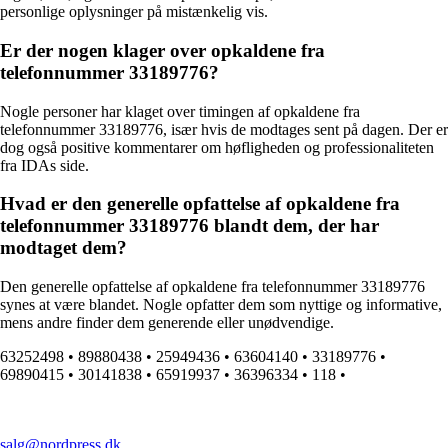
personlige oplysninger på mistænkelig vis.
Er der nogen klager over opkaldene fra
telefonnummer 33189776?
Nogle personer har klaget over timingen af opkaldene fra
telefonnummer 33189776, især hvis de modtages sent på dagen. Der er
dog også positive kommentarer om høfligheden og professionaliteten
fra IDAs side.
Hvad er den generelle opfattelse af opkaldene fra
telefonnummer 33189776 blandt dem, der har
modtaget dem?
Den generelle opfattelse af opkaldene fra telefonnummer 33189776
synes at være blandet. Nogle opfatter dem som nyttige og informative,
mens andre finder dem generende eller unødvendige.
63252498
•
89880438
•
25949436
•
63604140
•
33189776
•
69890415
•
30141838
•
65919937
•
36396334
•
118
•
salg@nordpress.dk