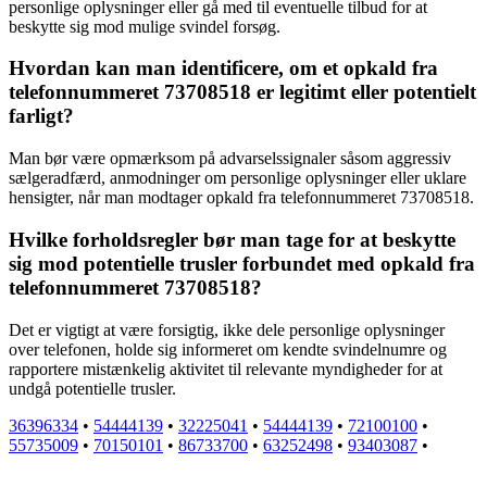
personlige oplysninger eller gå med til eventuelle tilbud for at
beskytte sig mod mulige svindel forsøg.
Hvordan kan man identificere, om et opkald fra
telefonnummeret 73708518 er legitimt eller potentielt
farligt?
Man bør være opmærksom på advarselssignaler såsom aggressiv
sælgeradfærd, anmodninger om personlige oplysninger eller uklare
hensigter, når man modtager opkald fra telefonnummeret 73708518.
Hvilke forholdsregler bør man tage for at beskytte
sig mod potentielle trusler forbundet med opkald fra
telefonnummeret 73708518?
Det er vigtigt at være forsigtig, ikke dele personlige oplysninger
over telefonen, holde sig informeret om kendte svindelnumre og
rapportere mistænkelig aktivitet til relevante myndigheder for at
undgå potentielle trusler.
36396334
•
54444139
•
32225041
•
54444139
•
72100100
•
55735009
•
70150101
•
86733700
•
63252498
•
93403087
•