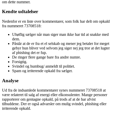
om dette nummer.
Kendte udtalelser
Nedenfor er en liste over kommentarer, som folk har delt om opkald
fra nummeret 73708518:
Uhøflig sælger når man siger man ikke har tid at snakke med
dem.
Påstår at de er fra et el selskab og mener jeg betaler for meget
gebyr hun bliver ved selvom jeg siger nej jeg tror at det lugter
af phishing det er fup.
De ringer flere gange bare fra andre numre.
Forsigtig.
Svindel og humbug/ anmeldt til politiet.
Spam og irriterende opkald fra sælger.
Analyse
Ud fra de indsamlede kommentarer synes nummeret 73708518 at
være relateret til salg af energi eller elkonsulenter. Mange personer
rapporterer om gentagne opkald, på trods af at de har afvist
tilbuddene. Der er også advarsler om mulig svindel, phishing eller
irriterende opkald.