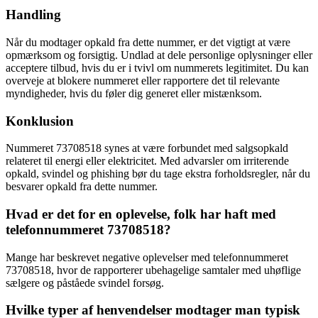
Handling
Når du modtager opkald fra dette nummer, er det vigtigt at være
opmærksom og forsigtig. Undlad at dele personlige oplysninger eller
acceptere tilbud, hvis du er i tvivl om nummerets legitimitet. Du kan
overveje at blokere nummeret eller rapportere det til relevante
myndigheder, hvis du føler dig generet eller mistænksom.
Konklusion
Nummeret 73708518 synes at være forbundet med salgsopkald
relateret til energi eller elektricitet. Med advarsler om irriterende
opkald, svindel og phishing bør du tage ekstra forholdsregler, når du
besvarer opkald fra dette nummer.
Hvad er det for en oplevelse, folk har haft med
telefonnummeret 73708518?
Mange har beskrevet negative oplevelser med telefonnummeret
73708518, hvor de rapporterer ubehagelige samtaler med uhøflige
sælgere og påståede svindel forsøg.
Hvilke typer af henvendelser modtager man typisk