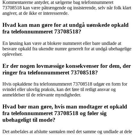
Kommentarerne antyder, at sælgerne bag telefonnummeret
73708518 kan være påtrængende og insisterende, selv når folk klart
angiver, at de ikke er interesserede.
Hvad kan man gøre for at undgå uønskede opkald
fra telefonnummeret 73708518?
En løsning kan være at blokere nummeret eller bare undlade at
besvare opkald fra ukendte numre generelt for at undgå ubehagelige
oplevelser.
Er der nogen lovmæssige konsekvenser for dem, der
ringer fra telefonnummeret 73708518?
Hvis opkaldene fra telefonnummeret 73708518 udgør en form for
svindel eller ulovlig praksis, kan det føre til retligt ansvar og
anmeldelser til de relevante myndigheder.
Hvad bør man gøre, hvis man modtager et opkald
fra telefonnummeret 73708518 og føler sig
ubehageligt til mode?
Det anbefales at afslutte samtalen med det samme og undlade at dele