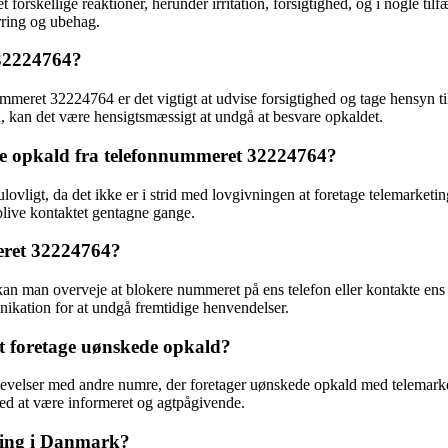
orskellige reaktioner, herunder irritation, forsigtighed, og i nogle t
irring og ubehag.
 32224764?
meret 32224764 er det vigtigt at udvise forsigtighed og tage hensyn ti
kan det være hensigtsmæssigt at undgå at besvare opkaldet.
ge opkald fra telefonnummeret 32224764?
lovligt, da det ikke er i strid med lovgivningen at foretage telemarket
live kontaktet gentagne gange.
eret 32224764?
 man overveje at blokere nummeret på ens telefon eller kontakte ens t
kation for at undgå fremtidige henvendelser.
at foretage uønskede opkald?
velser med andre numre, der foretager uønskede opkald med telemarket
ed at være informeret og agtpågivende.
eting i Danmark?