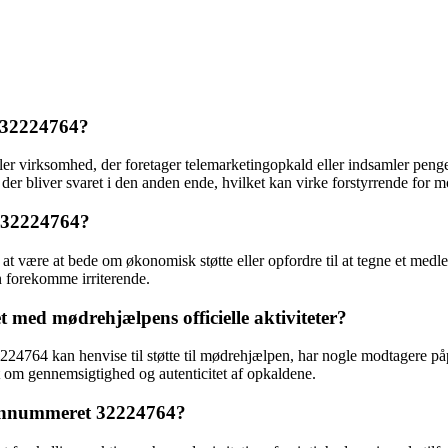
t 32224764?
r virksomhed, der foretager telemarketingopkald eller indsamler penge 
der bliver svaret i den anden ende, hvilket kan virke forstyrrende for 
t 32224764?
være at bede om økonomisk støtte eller opfordre til at tegne et medle
n forekomme irriterende.
med mødrehjælpens officielle aktiviteter?
224764 kan henvise til støtte til mødrehjælpen, har nogle modtagere på
 om gennemsigtighed og autenticitet af opkaldene.
fonnummeret 32224764?