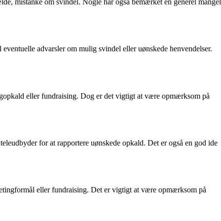
ilfælde, mistanke om svindel. Nogle har også bemærket en generel mangel
l eventuelle advarsler om mulig svindel eller uønskede henvendelser.
ingopkald eller fundraising. Dog er det vigtigt at være opmærksom på
eleudbyder for at rapportere uønskede opkald. Det er også en god ide
ingformål eller fundraising. Det er vigtigt at være opmærksom på