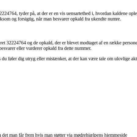
224764, tyder på, at der er en vis uensartethed i, hvordan kaldene oplev
rksom og forsigtig, når man besvarer opkald fra ukendte numre.
eret 32224764 og de opkald, der er blevet modtaget af en række personer.
 besvarer eller vurderer opkald fra dette nummer.
 føler dig utryg eller mistænker, at der kan være tale om ulovlige akti
det man får frem hvis man støtter via mødrehjælpens hjemmeside