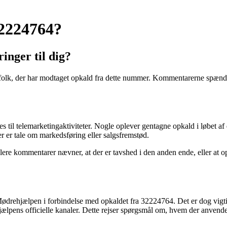
2224764?
nger til dig?
olk, der har modtaget opkald fra dette nummer. Kommentarerne spænder 
 til telemarketingaktiviteter. Nogle oplever gentagne opkald i løbet af 
er er tale om markedsføring eller salgsfremstød.
ere kommentarer nævner, at der er tavshed i den anden ende, eller at op
ødrehjælpen i forbindelse med opkaldet fra 32224764. Det er dog vigtig
lpens officielle kanaler. Dette rejser spørgsmål om, hvem der anvende