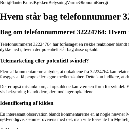
Bolig
Planter
Kunst
Køkken
Belysning
Varme
Økonomi
Energi
Hvem står bag telefonnummer 3
Bag om telefonnummeret 32224764: Hvem ri
Telefonnummeret 32224764 har forårsaget en række reaktioner blandt f
dykke ned i, hvem der potentielt står bag disse opkald.
Telemarketing eller potentielt svindel?
Flere af kommentarerne antyder, at opkaldene fra 32224764 kan relateres
forsøges at få penge eller tegne medlemskaber. Dette kan indikere, at d
Der er også mistanke om, at opkaldene kan være en form for svindel. Fl
vis bekymring blandt dem, der modtager opkaldene.
Identificering af kilden
En interessant observation blandt kommentarerne er, at nogle nævner M
nødvendigvis stemmer overens med det, man ville forvente fra Mødrehjæ