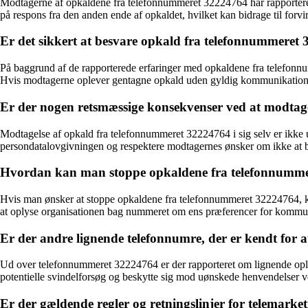
Modtagerne af opkaldene fra telefonnummeret 32224764 har rapporteret f
på respons fra den anden ende af opkaldet, hvilket kan bidrage til forv
Er det sikkert at besvare opkald fra telefonnummeret
På baggrund af de rapporterede erfaringer med opkaldene fra telefonnum
Hvis modtagerne oplever gentagne opkald uden gyldig kommunikation, 
Er der nogen retsmæssige konsekvenser ved at modta
Modtagelse af opkald fra telefonnummeret 32224764 i sig selv er ikke u
persondatalovgivningen og respektere modtagernes ønsker om ikke at b
Hvordan kan man stoppe opkaldene fra telefonnumm
Hvis man ønsker at stoppe opkaldene fra telefonnummeret 32224764, kan
at oplyse organisationen bag nummeret om ens præferencer for kommuni
Er der andre lignende telefonnumre, der er kendt for 
Ud over telefonnummeret 32224764 er der rapporteret om lignende ople
potentielle svindelforsøg og beskytte sig mod uønskede henvendelser v
Er der gældende regler og retningslinjer for telemark