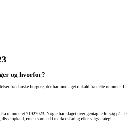
23
ger og hvorfor?
ser fra danske borgere, der har modtaget opkald fra dette nummer. Lad
a nummeret 71927023. Nogle har klaget over gentagne forsøg på at sælge
 disse opkald, enten som led i markedsføring eller salgsstrategi.