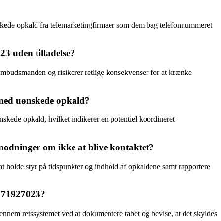
nskede opkald fra telemarketingfirmaer som dem bag telefonnummeret
3 uden tilladelse?
ombudsmanden og risikerer retlige konsekvenser for at krænke
 med uønskede opkald?
ønskede opkald, hvilket indikerer en potentiel koordineret
odninger om ikke at blive kontaktet?
at holde styr på tidspunkter og indhold af opkaldene samt rapportere
t 71927023?
ennem retssystemet ved at dokumentere tabet og bevise, at det skyldes