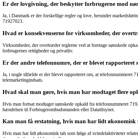
Er der lovgivning, der beskytter forbrugerne mod u
Ja, i Danmark er der forskellige regler og love, herunder markedsfø
71927023.
Hvad er konsekvenserne for virksomheder, der overtræ
Virksomheder, der overtræder reglerne ved at foretage uønskede opka
forbrugernes rettigheder og privatliv.
Er der andre telefonnumre, der er blevet rapporter
Ja, i nogle tilfælde er der blevet rapporteret om, at telefonnummeret 
telemarketingindsats.
Hvad skal man gøre, hvis man har modtaget flere op
Hvis man fortsat modtager uønskede opkald fra telefonnummeret 7192702
hændelsen til Forbrugerombudsmanden eller Datatilsynet.
Kan man få erstatning, hvis man har lidt økonomisk t
Hvis man har lidt økonomisk tab som følge af svindelaktiviteter rela