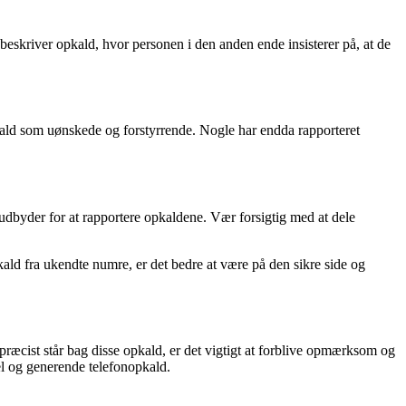
r beskriver opkald, hvor personen i den anden ende insisterer på, at de
pkald som uønskede og forstyrrende. Nogle har endda rapporteret
udbyder for at rapportere opkaldene. Vær forsigtig med at dele
ald fra ukendte numre, er det bedre at være på den sikre side og
ræcist står bag disse opkald, er det vigtigt at forblive opmærksom og
el og generende telefonopkald.