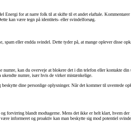
 Energi for at narre folk til at skifte til et andet elaftale. Kommentare
tte kan være tegn på identitets- eller svindelforsøg.
de, spam eller endda svindel. Dette tyder på, at mange oplever disse o
umre, kan du overveje at blokere det i din telefon eller kontakte din 
a ukendte numre, især hvis de virker mistænkelige.
g beskytte dine personlige oplysninger. Når det kommer til uventede opk
g forvirring blandt modtagerne. Mens det ikke er helt klart, hvem der p
 være informeret og proaktiv kan man beskytte sig mod potentiel svind