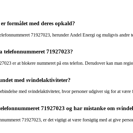
er formålet med deres opkald?
telefonnummeret 71927023, herunder Andel Energi og muligvis andre tel
ra telefonnummeret 71927023?
7023 er at blokere nummeret på ens telefon. Derudover kan man registr
ndet med svindelaktiviteter?
indelse med svindelaktiviteter, hvor personer udgiver sig for at være fra
 telefonnummeret 71927023 og har mistanke om svinde
onnummeret 71927023, er det vigtigt at være forsigtig med at give per