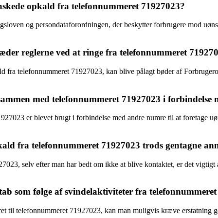
ønskede opkald fra telefonnummeret 71927023?
ringsloven og persondataforordningen, der beskytter forbrugere mod uø
der reglerne ved at ringe fra telefonnummeret 7192702
ld fra telefonnummeret 71927023, kan blive pålagt bøder af Forbruger
et sammen med telefonnummeret 71927023 i forbindelse
71927023 er blevet brugt i forbindelse med andre numre til at foretage u
kald fra telefonnummeret 71927023 trods gentagne anm
3, selv efter man har bedt om ikke at blive kontaktet, er det vigtigt 
ab som følge af svindelaktiviteter fra telefonnummere
teret til telefonnummeret 71927023, kan man muligvis kræve erstatning g