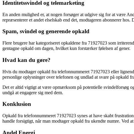
Identitetssvindel og telemarketing
En anden mulighed er, at nogen forsøger at udgive sig for at være Andel
repræsenterer et andet elselskab end det, modtageren abonnerer hos. De
Spam, svindel og generende opkald
Flere brugere har kategoriseret opkaldene fra 71927023 som irriteren
gentagne opkald om dagen, hvilket kun forstærker følelsen af gener.
Hvad kan du gøre?
Hvis du modtager opkald fra telefonnummeret 71927023 eller lignende n
personlige oplysninger over telefonen og undlad at svare på opkald fr
Det er altid vigtigt at være opmærksom på potentielle svindelforsøg o
undgå at engagere sig med dem.
Konklusion
Opkald fra telefonnummeret 71927023 synes at have skabt frustration o
handle forsigtigt, når man modtager opkald fra ukendte numre. Ved at
Andel Energi