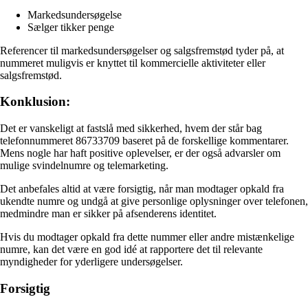
Markedsundersøgelse
Sælger tikker penge
Referencer til markedsundersøgelser og salgsfremstød tyder på, at
nummeret muligvis er knyttet til kommercielle aktiviteter eller
salgsfremstød.
Konklusion:
Det er vanskeligt at fastslå med sikkerhed, hvem der står bag
telefonnummeret 86733709 baseret på de forskellige kommentarer.
Mens nogle har haft positive oplevelser, er der også advarsler om
mulige svindelnumre og telemarketing.
Det anbefales altid at være forsigtig, når man modtager opkald fra
ukendte numre og undgå at give personlige oplysninger over telefonen,
medmindre man er sikker på afsenderens identitet.
Hvis du modtager opkald fra dette nummer eller andre mistænkelige
numre, kan det være en god idé at rapportere det til relevante
myndigheder for yderligere undersøgelser.
Forsigtig