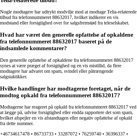
Telia-relaterede tilbud?
Nogle modtagere har udtrykt modvilje mod at modtage Telia-relaterede
tilbud fra telefonnummeret 88632017, hvilket indikerer en vis
modstand eller forsigtighed over for salgsfremstød fra teleselskabet.
Hvad har været den generelle opfattelse af opkaldene
fra telefonnummeret 88632017 baseret på de
indsamlede kommentarer?
Den generelle opfattelse af opkaldene fra telefonnummeret 88632017
synes at være præget af forsigtighed og en vis mistillid, da flere
modtagere har advaret om spam, svindel eller påtrængende
salgstaktikker.
Hvilke handlinger har modtagerne foretaget, når de
modtog opkald fra telefonnummeret 88632017?
Modtagerne har reageret på opkald fra telefonnummeret 88632017 ved
at lægge på, udvise forsigtighed eller endda rapportere det som spam,
hvilket afspejler en vis afstandtagen eller negativ opfattelse af opkald
fra dette nummer.
+46734617478
•
86733733
•
33287072
•
76259740
•
36396337
•