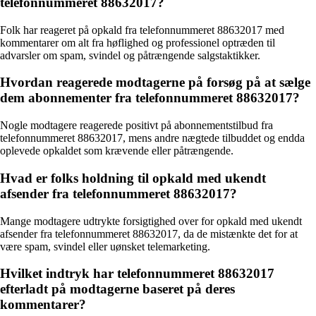
telefonnummeret 88632017?
Folk har reageret på opkald fra telefonnummeret 88632017 med
kommentarer om alt fra høflighed og professionel optræden til
advarsler om spam, svindel og påtrængende salgstaktikker.
Hvordan reagerede modtagerne på forsøg på at sælge
dem abonnementer fra telefonnummeret 88632017?
Nogle modtagere reagerede positivt på abonnementstilbud fra
telefonnummeret 88632017, mens andre nægtede tilbuddet og endda
oplevede opkaldet som krævende eller påtrængende.
Hvad er folks holdning til opkald med ukendt
afsender fra telefonnummeret 88632017?
Mange modtagere udtrykte forsigtighed over for opkald med ukendt
afsender fra telefonnummeret 88632017, da de mistænkte det for at
være spam, svindel eller uønsket telemarketing.
Hvilket indtryk har telefonnummeret 88632017
efterladt på modtagerne baseret på deres
kommentarer?