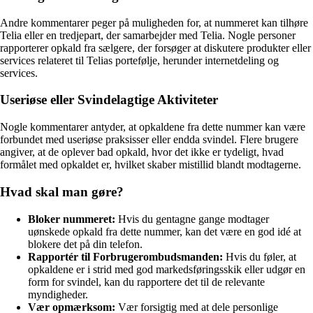
Andre kommentarer peger på muligheden for, at nummeret kan tilhøre
Telia eller en tredjepart, der samarbejder med Telia. Nogle personer
rapporterer opkald fra sælgere, der forsøger at diskutere produkter eller
services relateret til Telias portefølje, herunder internetdeling og
services.
Useriøse eller Svindelagtige Aktiviteter
Nogle kommentarer antyder, at opkaldene fra dette nummer kan være
forbundet med useriøse praksisser eller endda svindel. Flere brugere
angiver, at de oplever bad opkald, hvor det ikke er tydeligt, hvad
formålet med opkaldet er, hvilket skaber mistillid blandt modtagerne.
Hvad skal man gøre?
Bloker nummeret:
Hvis du gentagne gange modtager
uønskede opkald fra dette nummer, kan det være en god idé at
blokere det på din telefon.
Rapportér til Forbrugerombudsmanden:
Hvis du føler, at
opkaldene er i strid med god markedsføringsskik eller udgør en
form for svindel, kan du rapportere det til de relevante
myndigheder.
Vær opmærksom:
Vær forsigtig med at dele personlige