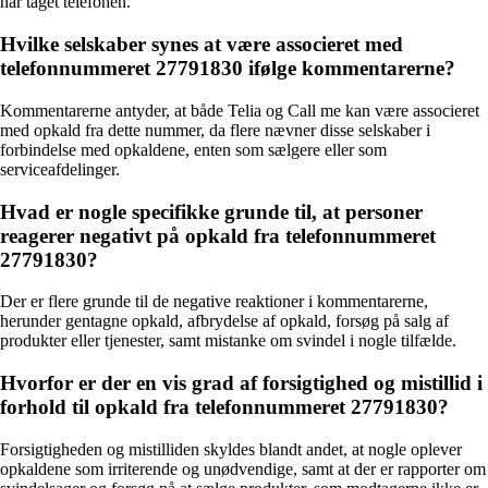
har taget telefonen.
Hvilke selskaber synes at være associeret med
telefonnummeret 27791830 ifølge kommentarerne?
Kommentarerne antyder, at både Telia og Call me kan være associeret
med opkald fra dette nummer, da flere nævner disse selskaber i
forbindelse med opkaldene, enten som sælgere eller som
serviceafdelinger.
Hvad er nogle specifikke grunde til, at personer
reagerer negativt på opkald fra telefonnummeret
27791830?
Der er flere grunde til de negative reaktioner i kommentarerne,
herunder gentagne opkald, afbrydelse af opkald, forsøg på salg af
produkter eller tjenester, samt mistanke om svindel i nogle tilfælde.
Hvorfor er der en vis grad af forsigtighed og mistillid i
forhold til opkald fra telefonnummeret 27791830?
Forsigtigheden og mistilliden skyldes blandt andet, at nogle oplever
opkaldene som irriterende og unødvendige, samt at der er rapporter om