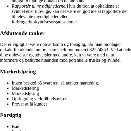
undgå fremtidige opkald fra denne kilde.
Rapportér til myndighederne:
Hvis du tror, at opkaldene er
svindel eller ulovlige, kan det være en god idé at rapportere det
til relevante myndigheder eller
forbrugerbeskyttelsesorganisationer.
Afsluttende tanker
Det er vigtigt at være opmærksom og forsigtig, når man modtager
opkald fra ukendte numre som telefonnummeret 32224853. Ved at dele
dine oplevelser og advarsler med andre, kan vi være med til at
informere og beskytte hinanden mod potentielle trusler og svindel.
Markedsføring
Ingen besked på svareren, så tænker marketing.
Markedsføring
Markedsføring
Opringning vedr tilbudsaviser
Prøver at få kunder
Forsigtig
Bad