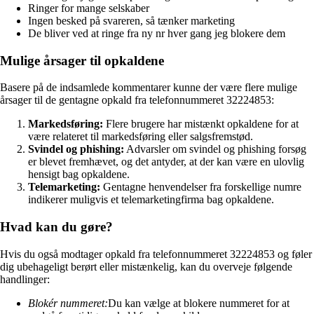
Ringer for mange selskaber
Ingen besked på svareren, så tænker marketing
De bliver ved at ringe fra ny nr hver gang jeg blokere dem
Mulige årsager til opkaldene
Basere på de indsamlede kommentarer kunne der være flere mulige
årsager til de gentagne opkald fra telefonnummeret 32224853:
Markedsføring:
Flere brugere har mistænkt opkaldene for at
være relateret til markedsføring eller salgsfremstød.
Svindel og phishing:
Advarsler om svindel og phishing forsøg
er blevet fremhævet, og det antyder, at der kan være en ulovlig
hensigt bag opkaldene.
Telemarketing:
Gentagne henvendelser fra forskellige numre
indikerer muligvis et telemarketingfirma bag opkaldene.
Hvad kan du gøre?
Hvis du også modtager opkald fra telefonnummeret 32224853 og føler
dig ubehageligt berørt eller mistænkelig, kan du overveje følgende
handlinger:
Blokér nummeret:
Du kan vælge at blokere nummeret for at