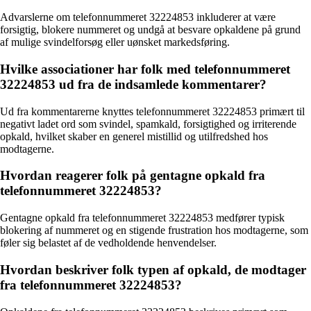
Advarslerne om telefonnummeret 32224853 inkluderer at være
forsigtig, blokere nummeret og undgå at besvare opkaldene på grund
af mulige svindelforsøg eller uønsket markedsføring.
Hvilke associationer har folk med telefonnummeret
32224853 ud fra de indsamlede kommentarer?
Ud fra kommentarerne knyttes telefonnummeret 32224853 primært til
negativt ladet ord som svindel, spamkald, forsigtighed og irriterende
opkald, hvilket skaber en generel mistillid og utilfredshed hos
modtagerne.
Hvordan reagerer folk på gentagne opkald fra
telefonnummeret 32224853?
Gentagne opkald fra telefonnummeret 32224853 medfører typisk
blokering af nummeret og en stigende frustration hos modtagerne, som
føler sig belastet af de vedholdende henvendelser.
Hvordan beskriver folk typen af opkald, de modtager
fra telefonnummeret 32224853?