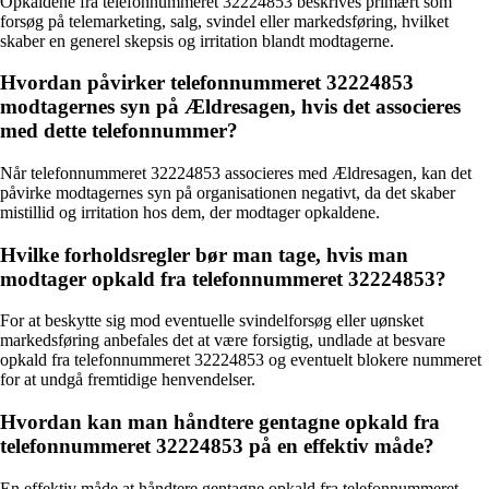
Opkaldene fra telefonnummeret 32224853 beskrives primært som
forsøg på telemarketing, salg, svindel eller markedsføring, hvilket
skaber en generel skepsis og irritation blandt modtagerne.
Hvordan påvirker telefonnummeret 32224853
modtagernes syn på Ældresagen, hvis det associeres
med dette telefonnummer?
Når telefonnummeret 32224853 associeres med Ældresagen, kan det
påvirke modtagernes syn på organisationen negativt, da det skaber
mistillid og irritation hos dem, der modtager opkaldene.
Hvilke forholdsregler bør man tage, hvis man
modtager opkald fra telefonnummeret 32224853?
For at beskytte sig mod eventuelle svindelforsøg eller uønsket
markedsføring anbefales det at være forsigtig, undlade at besvare
opkald fra telefonnummeret 32224853 og eventuelt blokere nummeret
for at undgå fremtidige henvendelser.
Hvordan kan man håndtere gentagne opkald fra
telefonnummeret 32224853 på en effektiv måde?
En effektiv måde at håndtere gentagne opkald fra telefonnummeret