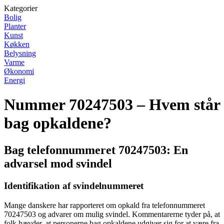
Kategorier
Bolig
Planter
Kunst
Køkken
Belysning
Varme
Økonomi
Energi
Nummer 70247503 – Hvem står
bag opkaldene?
Bag telefonnummeret 70247503: En
advarsel mod svindel
Identifikation af svindelnummeret
Mange danskere har rapporteret om opkald fra telefonnummeret
70247503 og advarer om mulig svindel. Kommentarerne tyder på, at
folk hævder, at personerne bag opkaldene udgiver sig for at være fra