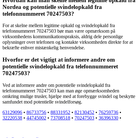
Hvordan kan man skelne mellem legitime opkald fra
Nordea og potentielle svindelopkald fra
telefonnummeret 70247503?
For at skelne mellem legitime opkald og svindelopkald fra
telefonnummeret 70247503 bør man være opmærksom på
virksomhedens kommunikationspraksis, aldrig dele personlige
oplysninger over telefonen og kontakte virksomheden direkte for at
bekræfte enhver mistænkelig henvendelse.
Hvorfor er det vigtigt at informere andre om
potentielle svindelopkald fra telefonnummeret
70247503?
Ved at informere andre om potentielle svindelopkald fra
telefonnummeret 70247503 kan man øge opmærksomheden
omkring mulige trusler, hjælpe med at forebygge svindel og beskytte
samfundet mod potentielle svindelforsøg.
63129096
•
86733756
•
88331952
•
82130452
•
76259736
•
32220538
•
44745002
•
73708518
•
70247503
•
36396330
•