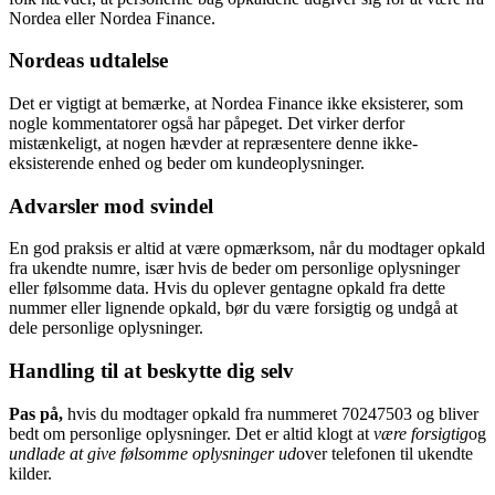
Nordea eller Nordea Finance.
Nordeas udtalelse
Det er vigtigt at bemærke, at Nordea Finance ikke eksisterer, som
nogle kommentatorer også har påpeget. Det virker derfor
mistænkeligt, at nogen hævder at repræsentere denne ikke-
eksisterende enhed og beder om kundeoplysninger.
Advarsler mod svindel
En god praksis er altid at være opmærksom, når du modtager opkald
fra ukendte numre, især hvis de beder om personlige oplysninger
eller følsomme data. Hvis du oplever gentagne opkald fra dette
nummer eller lignende opkald, bør du være forsigtig og undgå at
dele personlige oplysninger.
Handling til at beskytte dig selv
Pas på,
hvis du modtager opkald fra nummeret 70247503 og bliver
bedt om personlige oplysninger. Det er altid klogt at
være forsigtig
og
undlade at give følsomme oplysninger ud
over telefonen til ukendte
kilder.