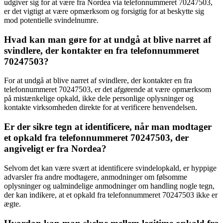
udgiver sig for at være fra Nordea via telefonnummeret 70247503,
er det vigtigt at være opmærksom og forsigtig for at beskytte sig
mod potentielle svindelnumre.
Hvad kan man gøre for at undgå at blive narret af
svindlere, der kontakter en fra telefonnummeret
70247503?
For at undgå at blive narret af svindlere, der kontakter en fra
telefonnummeret 70247503, er det afgørende at være opmærksom
på mistænkelige opkald, ikke dele personlige oplysninger og
kontakte virksomheden direkte for at verificere henvendelsen.
Er der sikre tegn at identificere, når man modtager
et opkald fra telefonnummeret 70247503, der
angiveligt er fra Nordea?
Selvom det kan være svært at identificere svindelopkald, er hyppige
advarsler fra andre modtagere, anmodninger om følsomme
oplysninger og ualmindelige anmodninger om handling nogle tegn,
der kan indikere, at et opkald fra telefonnummeret 70247503 ikke er
ægte.