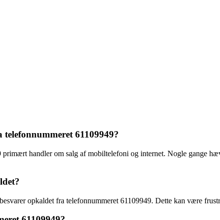
ra telefonnummeret 61109949?
 primært handler om salg af mobiltelefoni og internet. Nogle gange hæ
ldet?
an besvarer opkaldet fra telefonnummeret 61109949. Dette kan være frust
mmeret 61109949?