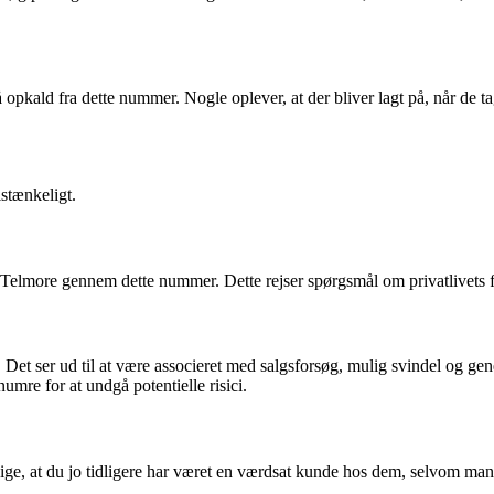
 på opkald fra dette nummer. Nogle oplever, at der bliver lagt på, når 
istænkeligt.
a Telmore gennem dette nummer. Dette rejser spørgsmål om privatlivets
t ser ud til at være associeret med salgsforsøg, mulig svindel og gene
re for at undgå potentielle risici.
 sige, at du jo tidligere har været en værdsat kunde hos dem, selvom man