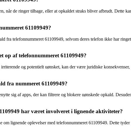
en, når de ringer tilbage, eller at opkaldet straks bliver afbrudt. Dette
a nummeret 61109949?
d fra telefonnummeret 61109949, selvom deres telefon ikke har ringet
get op af telefonnummeret 61109949?
riterende og potentielt uønsket, kan der være juridiske konsekvenser, 
ald fra nummeret 61109949?
enytte sig af apps, der kan filtrere og blokere uønskede opkald. Desud
109949 har været involveret i lignende aktiviteter?
ine om lignende oplevelser med telefonnummeret 61109949. Dette tyder på