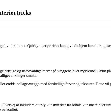
teriørtricks
nge liv til rummet. Quirky interiørtricks kan give dit hjem karakter og s
ruge dristige og usædvanlige farver på væggene eller møblerne. Tænk på 
lligevel klinger smukt.
ler endda collage-vægge med forskellige farver og teksturer. Dette vil g
på. Overvej at inkludere quirky kunstværker fra lokale kunstnere eller u
 personligt.