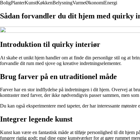
Bolig
Planter
Kunst
Køkken
Belysning
Varme
Økonomi
Energi
Sådan forvandler du dit hjem med quirky in
Introduktion til quirky interiør
At skabe et unikt hjem handler om at finde din personlige stil og at bri
forvandle dit rum med sjove og kreative indretningselementer.
Brug farver på en utraditionel måde
Farver har en stor indflydelse på indretningen i dit hjem. Overvej at b
kontraster med farver, der ikke nødvendigvis passer sammen, men som a
Du kan også eksperimentere med tapeter, der har interessante mønstre el
Integrer legende kunst
Kunst kan være en fantastisk måde at tilføje personlighed til dit hjem 
fungere rigtig godt; mal dine egne kunstværker for at gøre rummet mere