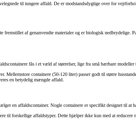
og velegnede til tungere affald. De er modstandsdygtige over for vejrfo
e fremstillet af genanvendte materialer og er biologisk nedbrydelige. Pap
ldscontainere fås i et væld af størrelser, lige fra små bærbare modeller t
torer. Mellemstore containere (50-120 liter) passer godt til større husst
ereres en betydelig mængde affald.
vælger en affaldscontainer. Nogle containere er specifikt designet til at h
nere til forskellige affaldstyper. Dette hjælper ikke kun med at reduce