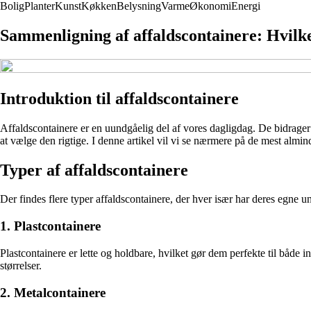
Bolig
Planter
Kunst
Køkken
Belysning
Varme
Økonomi
Energi
Sammenligning af affaldscontainere: Hvilken
Introduktion til affaldscontainere
Affaldscontainere er en uundgåelig del af vores dagligdag. De bidrager
at vælge den rigtige. I denne artikel vil vi se nærmere på de mest almin
Typer af affaldscontainere
Der findes flere typer affaldscontainere, der hver især har deres egne 
1. Plastcontainere
Plastcontainere er lette og holdbare, hvilket gør dem perfekte til både
størrelser.
2. Metalcontainere