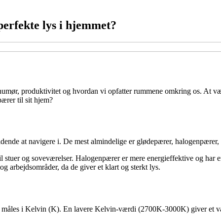
perfekte lys i hjemmet?
s humør, produktivitet og hvordan vi opfatter rummene omkring os. At v
er til sit hjem?
ldende at navigere i. De mest almindelige er glødepærer, halogenpærer,
il stuer og soveværelser. Halogenpærer er mere energieffektive og har 
 og arbejdsområder, da de giver et klart og sterkt lys.
er måles i Kelvin (K). En lavere Kelvin-værdi (2700K-3000K) giver et 