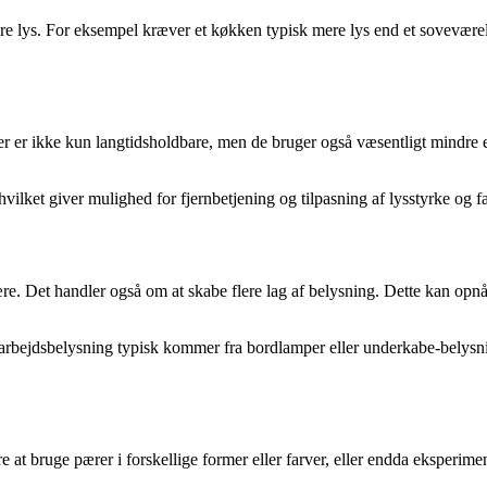
ere lys. For eksempel kræver et køkken typisk mere lys end et sovevære
rer er ikke kun langtidsholdbare, men de bruger også væsentligt mindr
lket giver mulighed for fjernbetjening og tilpasning af lysstyrke og fa
ære. Det handler også om at skabe flere lag af belysning. Dette kan op
rbejdsbelysning typisk kommer fra bordlamper eller underkabe-belysni
 at bruge pærer i forskellige former eller farver, eller endda eksperime