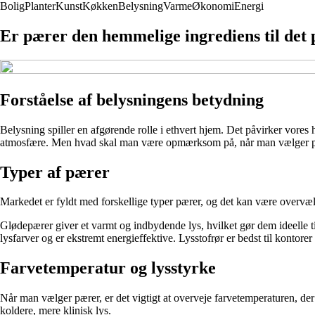
Bolig
Planter
Kunst
Køkken
Belysning
Varme
Økonomi
Energi
Er pærer den hemmelige ingrediens til det 
Forståelse af belysningens betydning
Belysning spiller en afgørende rolle i ethvert hjem. Det påvirker vore
atmosfære. Men hvad skal man være opmærksom på, når man vælger pær
Typer af pærer
Markedet er fyldt med forskellige typer pærer, og det kan være overvæ
Glødepærer giver et varmt og indbydende lys, hvilket gør dem ideelle t
lysfarver og er ekstremt energieffektive. Lysstofrør er bedst til kontorer
Farvetemperatur og lysstyrke
Når man vælger pærer, er det vigtigt at overveje farvetemperaturen, d
koldere, mere klinisk lys.