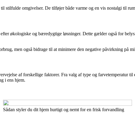
il stilfulde omgivelser. De tilføjer både varme og en vis nostalgi til ru
er økologiske og bæredygtige løsninger. Dette gælder også for belysni
orbrug, men også bidrage til at minimere den negative påvirkning på mil
ervejelse af forskellige faktorer. Fra valg af type og farvetemperatur ti
ng i ens hjem.
Sådan styler du dit hjem hurtigt og nemt for en frisk forvandling