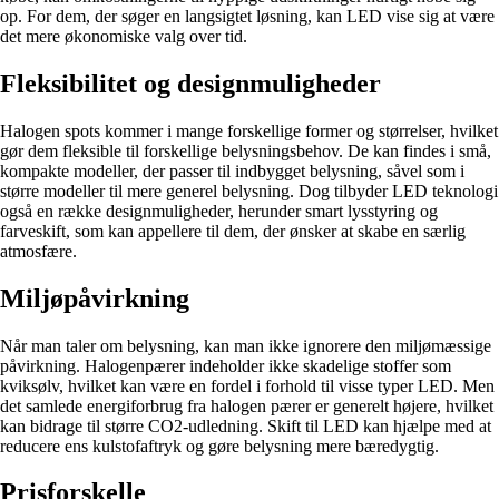
op. For dem, der søger en langsigtet løsning, kan LED vise sig at være
det mere økonomiske valg over tid.
Fleksibilitet og designmuligheder
Halogen spots kommer i mange forskellige former og størrelser, hvilket
gør dem fleksible til forskellige belysningsbehov. De kan findes i små,
kompakte modeller, der passer til indbygget belysning, såvel som i
større modeller til mere generel belysning. Dog tilbyder LED teknologi
også en række designmuligheder, herunder smart lysstyring og
farveskift, som kan appellere til dem, der ønsker at skabe en særlig
atmosfære.
Miljøpåvirkning
Når man taler om belysning, kan man ikke ignorere den miljømæssige
påvirkning. Halogenpærer indeholder ikke skadelige stoffer som
kviksølv, hvilket kan være en fordel i forhold til visse typer LED. Men
det samlede energiforbrug fra halogen pærer er generelt højere, hvilket
kan bidrage til større CO2-udledning. Skift til LED kan hjælpe med at
reducere ens kulstofaftryk og gøre belysning mere bæredygtig.
Prisforskelle