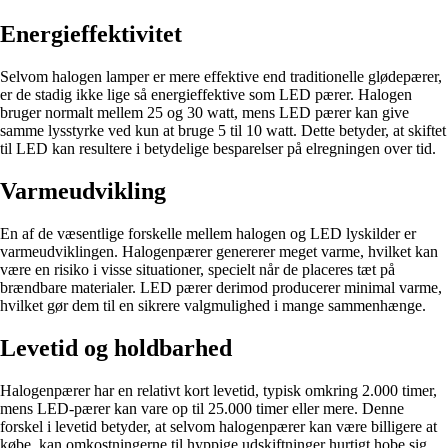
Energieffektivitet
Selvom halogen lamper er mere effektive end traditionelle glødepærer,
er de stadig ikke lige så energieffektive som LED pærer. Halogen
bruger normalt mellem 25 og 30 watt, mens LED pærer kan give
samme lysstyrke ved kun at bruge 5 til 10 watt. Dette betyder, at skiftet
til LED kan resultere i betydelige besparelser på elregningen over tid.
Varmeudvikling
En af de væsentlige forskelle mellem halogen og LED lyskilder er
varmeudviklingen. Halogenpærer genererer meget varme, hvilket kan
være en risiko i visse situationer, specielt når de placeres tæt på
brændbare materialer. LED pærer derimod producerer minimal varme,
hvilket gør dem til en sikrere valgmulighed i mange sammenhænge.
Levetid og holdbarhed
Halogenpærer har en relativt kort levetid, typisk omkring 2.000 timer,
mens LED-pærer kan vare op til 25.000 timer eller mere. Denne
forskel i levetid betyder, at selvom halogenpærer kan være billigere at
købe, kan omkostningerne til hyppige udskiftninger hurtigt hobe sig