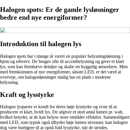
Halogen spots: Er de gamle lysløsninger
bedre end nye energiformer?
Introduktion til halogen lys
Halogen spots har i mange år været en populær belysningsløsning i
hjem og erhverv. De bruges ofte til accentbelysning og giver et klart
lys, som kan fremhæve detaljer og skabe en hyggelig atmosfære. Men
med fremkomsten af nye energiformer, såsom LED, er det værd at
overveje, om halogenløsninger stadig har en plads i moderne
belysning.
Kraft og lysstyrke
Halogen lyspærer er kendt for deres høje lysstyrke og evne til at
producere et klart, hvidt lys. De afgiver et stort antal lumen pr. watt,
hvilket betyder, at de kan belyse store områder effektivt. Sammenlignet
med LED, som typisk også tilbyder høje lumen niveauer, kan halogen
dog være hurtigere til at opnå fuld lysstyrke, når de tændes.