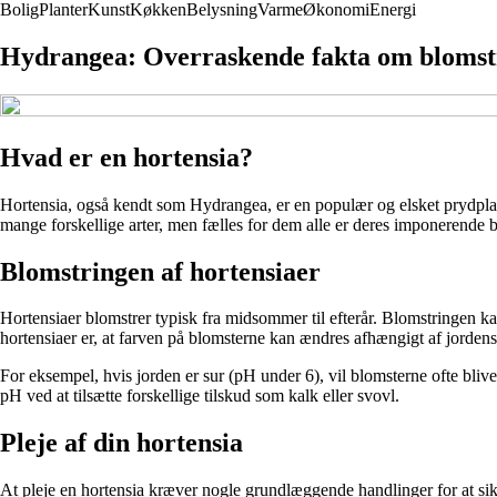
Bolig
Planter
Kunst
Køkken
Belysning
Varme
Økonomi
Energi
Hydrangea: Overraskende fakta om blomstri
Hvad er en hortensia?
Hortensia, også kendt som Hydrangea, er en populær og elsket prydplante 
mange forskellige arter, men fælles for dem alle er deres imponerende 
Blomstringen af hortensiaer
Hortensiaer blomstrer typisk fra midsommer til efterår. Blomstringen kan
hortensiaer er, at farven på blomsterne kan ændres afhængigt af jorden
For eksempel, hvis jorden er sur (pH under 6), vil blomsterne ofte bliv
pH ved at tilsætte forskellige tilskud som kalk eller svovl.
Pleje af din hortensia
At pleje en hortensia kræver nogle grundlæggende handlinger for at sikre,