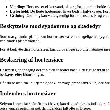
Vanding:
Hortensiaer elsker vand, så sørg for, at jorden holdes k
Lysforhold:
De fleste hortensiaer trives bedst i halvskygge. Fo
Gødning:
Gødning kan være gavnligt for hortensiaer. Brug en af
Beskyttelse mod sygdomme og skadedyr
Som mange andre planter kan hortensiaer være modtagelige for sygdom
kan skades plantebladene.
For at beskytte dine hortensiaer, kan du overveje at bruge naturlige ins
Beskæring af hortensiaer
Beskæring er en vigtig del af plejen af hortensiaer. Den rigtige tid til
beskæres efter blomstringen.
Når du beskar, skal du fjerne døde eller svage grene samt skud, der h
Indendørs hortensiaer
Selvom hortensiaer ofte findes i haver, kan de også dyrkes indendørs. In
også vandes regelmæssigt, da indendørs luft ofte er tørrere.