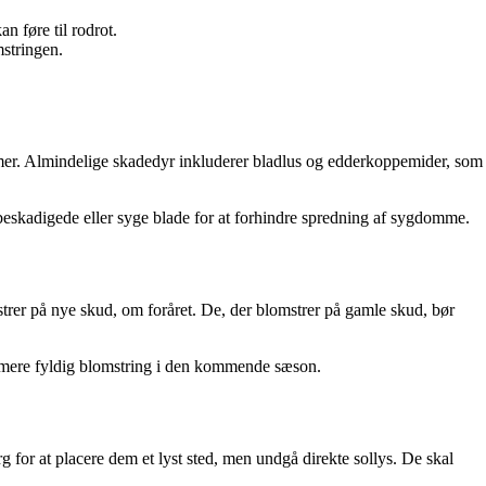
n føre til rodrot.
mstringen.
er. Almindelige skadedyr inkluderer bladlus og edderkoppemider, som
ne beskadigede eller syge blade for at forhindre spredning af sygdomme.
mstrer på nye skud, om foråret. De, der blomstrer på gamle skud, bør
n mere fyldig blomstring i den kommende sæson.
g for at placere dem et lyst sted, men undgå direkte sollys. De skal