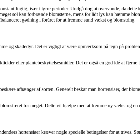
onstant fugtig, især i tørre perioder. Undgå dog at overvande, da dette ka
r meget sol kan forbrænde blomsterne, mens for lidt lys kan hæmme blo
balanceret gødning i foråret for at fremme sund vækst og blomstring.
me og skadedyr. Det er vigtigt at være opmærksom på tegn på problem
ekticider eller plantebeskyttelsesmidler. Det er også en god idé at fjer
 at beskære afhænger af sorten. Generelt beskar man hortensiaer, der blo
ar blomstreret for meget. Dette vil hjælpe med at fremme ny vækst og e
dendørs hortensiaer kræver nogle specielle betingelser for at trives. Sør