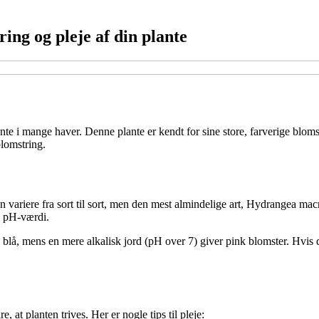
ng og pleje af din plante
i mange haver. Denne plante er kendt for sine store, farverige blomster, 
blomstring.
 variere fra sort til sort, men den mest almindelige art, Hydrangea macro
s pH-værdi.
e blå, mens en mere alkalisk jord (pH over 7) giver pink blomster. Hvis 
 at planten trives. Her er nogle tips til pleje: