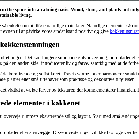
rm the space into a calming oasis. Wood, stone, and plants not only
ainable living.
 enkelt som at tilføje naturlige materialer. Naturlige elementer såsom t
 evnen til at påvirke vores sindstilstand positivt og give
køkkeninspirat
re køkkenstemningen
ndretningen. Det kan fungere som både gulvbelægning, bordplader eller 
r, på den anden side, introducerer liv og farve, samtidig med at de forbed
de beroligende og sofistikeret. Træets varme toner harmonerer smukt med
 planter eller små urtehaver som praktiske og dekorative tilføjelser.
r det vigtigt at vælge farver og teksturer, der komplementerer hinande
erede elementer i køkkenet
du overveje rummets eksisterende stil og layout. Start med små ændringe
ræbordplader eller stenvægge. Disse investeringer vil ikke blot øge værd