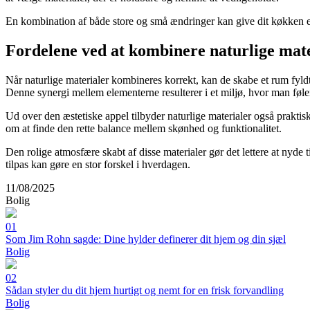
En kombination af både store og små ændringer kan give dit køkken et h
Fordelene ved at kombinere naturlige mate
Når naturlige materialer kombineres korrekt, kan de skabe et rum fyld
Denne synergi mellem elementerne resulterer i et miljø, hvor man føl
Ud over den æstetiske appel tilbyder naturlige materialer også praktis
om at finde den rette balance mellem skønhed og funktionalitet.
Den rolige atmosfære skabt af disse materialer gør det lettere at nyde 
tilpas kan gøre en stor forskel i hverdagen.
11/08/2025
Bolig
01
Som Jim Rohn sagde: Dine hylder definerer dit hjem og din sjæl
Bolig
02
Sådan styler du dit hjem hurtigt og nemt for en frisk forvandling
Bolig