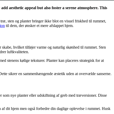
 add aesthetic appeal but also foster a serene atmosphere. This
ræ, sten og planter bringer ikke blot en visuel friskhed til rummet,
ion
til dem, der ønsker et mere afslappet hjem.
skabe, hvilket tilføjer varme og naturlig skønhed til rummet. Sten
rer luftkvaliteten.
 stenens kølige teksturer. Planter kan placeres strategisk for at
n. Dette sikrer en sammenhængende æstetik uden at overvælde sanserne.
r som nye planter eller udskiftning af greb med træversioner. Disse
ien af dit hjem men også forbedre din daglige oplevelse i rummet. Husk